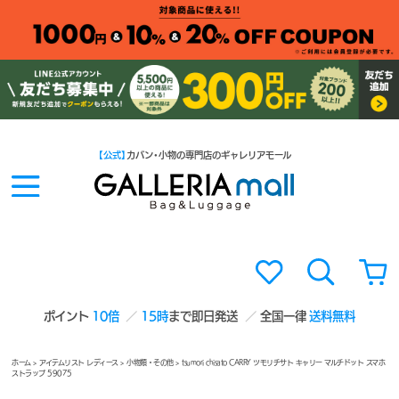
【公式】
カバン・小物の専門店のギャレリアモール
ポイント
10倍
15時
まで即日発送
全国一律
送料無料
ホーム
>
アイテムリスト レディース
>
小物類・その他
> tsumori chisato CARRY ツモリチサト キャリー マルチドット スマホ
ストラップ 59075