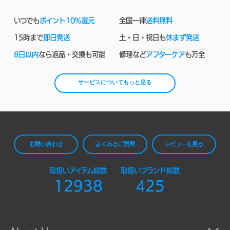
いつでも
ポイント10%還元
全国一律
送料無料
15時まで
即日発送
土・日・祝日も
休まず発送
8日以内
なら返品・交換も可能
修理など
アフターケア
も万全
サービスについてもっと見る
お問い合わせ
よくあるご質問
レビューを見る
取扱いアイテム総数
取扱いブランド総数
12938
425