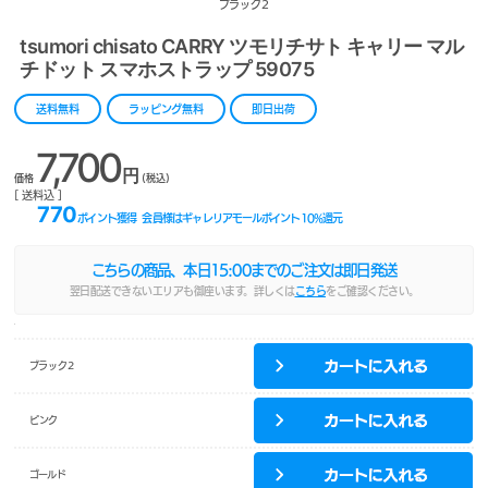
ブラック2
tsumori chisato CARRY ツモリチサト キャリー マル
チドット スマホストラップ 59075
送料無料
ラッピング無料
即日出荷
7,700
円
価格
(税込)
[ 送料込 ]
770
ポイント獲得
会員様はギャレリアモールポイント
10
%還元
こちらの商品、本日
15:00
までのご注文は即日発送
翌日配送できないエリアも御座います。詳しくは
こちら
をご確認ください。
ブラック2
ピンク
ゴールド