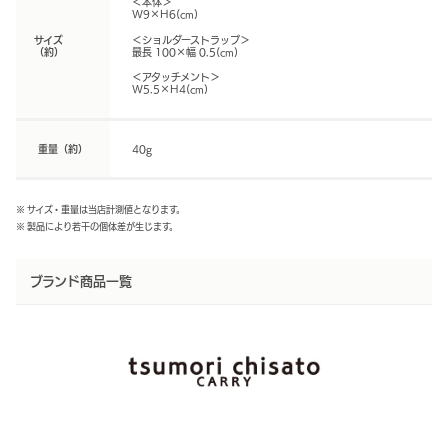
＜本体＞
W9×H6(cm)
サイズ
＜ショルダーストラップ＞
（約）
最長 100×幅 0.5(cm)
＜アタッチメント＞
W5.5×H4(cm)
重量（約）
40g
※ サイズ・重量は当店計測値となります。
※ 製品により若干の個体差が生じます。
ブランド商品一覧