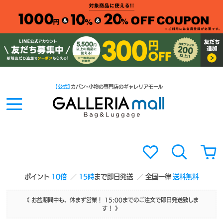
【公式】
カバン・小物の専門店のギャレリアモール
ポイント
10倍
15時
まで即日発送
全国一律
送料無料
《 お盆期間中も、休まず営業！ 15:00までのご注文で即日発送致しま
す！ 》