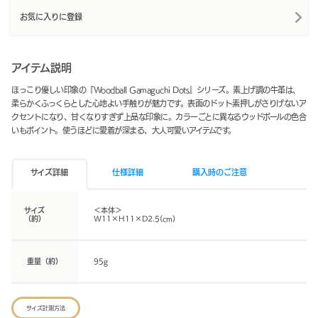
お気に入りに登録
アイテム説明
ほっこり優しい印象の『Woodball Gamaguchi Dots』シリーズ。素上げ調の牛革は、
柔らかくふっくらとした心地よい手触りが魅力です。表面のドット素押しがさりげないア
クセントになり、甘くなりすぎず上品な印象に。カラーごとに異なるウッドボールの色合
いもポイント。使うほどに愛着が深まる、大人可愛いアイテムです。
サイズ詳細
仕様詳細
購入時のご注意
サイズ
＜本体＞
（約）
W11×H11×D2.5(cm)
重量（約）
95g
サイズ計測方法