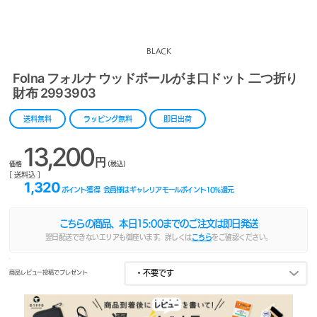
BLACK
Folna フォルナ ウッドボールがま口ドット 二つ折り
財布 2993903
送料無料
ラッピング無料
即日出荷
13,200
円
価格
(税込)
[ 送料込 ]
1,320
ポイント獲得
会員様はギャレリアモールポイント
10
%還元
こちらの商品、本日
15:00
までのご注文は即日発送
翌日配送できないエリアも御座います。詳しくは
こちら
をご確認ください。
商品レビュー投稿でプレゼント