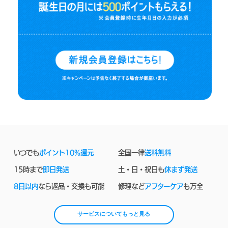
いつでも
ポイント10%還元
全国一律
送料無料
15時まで
即日発送
土・日・祝日も
休まず発送
8日以内
なら返品・交換も可能
修理など
アフターケア
も万全
サービスについてもっと見る