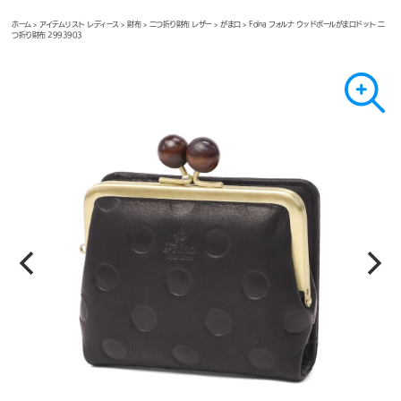
ホーム
>
アイテムリスト レディース
>
財布
>
二つ折り財布 レザー
>
がま口
> Folna フォルナ ウッドボールがま口ドット 二
つ折り財布 2993903