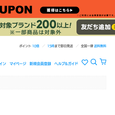
ポイント
10倍
15時
まで即日発送
全国一律
送料無料
イン
マイページ
新規会員登録
ヘルプ&ガイド