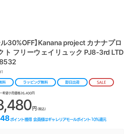
ル30%OFF】Kanana project カナナプロ
ト フリーウェイリュック PJ8-3rd LTD
68532
91
無料
ラッピング無料
即日出荷
SALE
ー希望小売価格26,400円
8,480
円
(税込)
848
ポイント獲得
会員様はギャレリアモールポイント
10
%還元