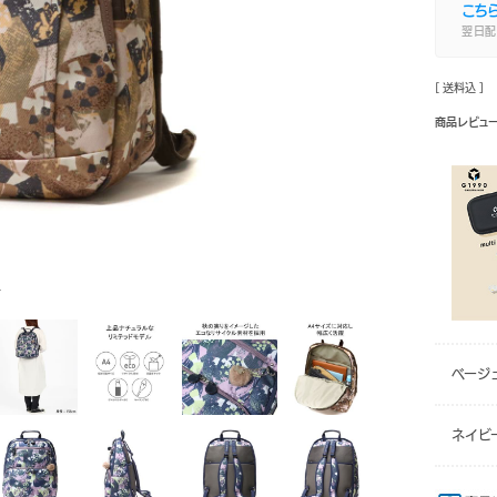
こち
翌日配
[ 送料込 ]
商品レビュ
ュ
ベージ
ネイビ