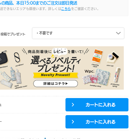
らの商品、本日
15:00
までのご注文は即日発送
送できないエリアも御座います。詳しくは
こちら
をご確認ください。
ー投稿でプレゼント
ュ
ー