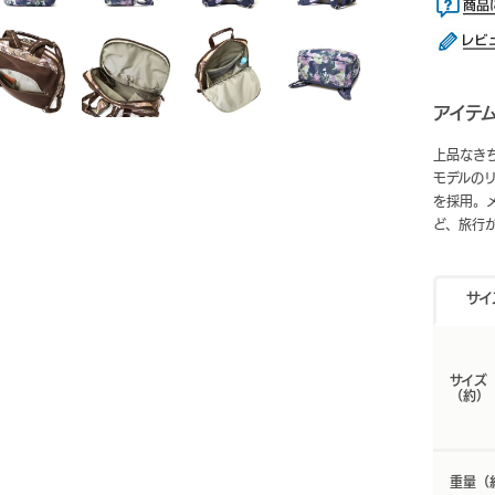
アイテ
上品なきち
モデルの
を採用。
ど、旅行
サイ
サイズ
（約）
重量（