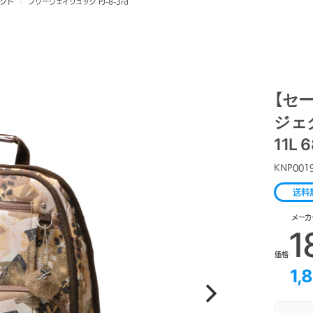
ェクト
>
フリーウェイリュック PJ-8-3rd
【セー
ジェク
11L 
KNP001
送料
メーカ
1
価格
1,