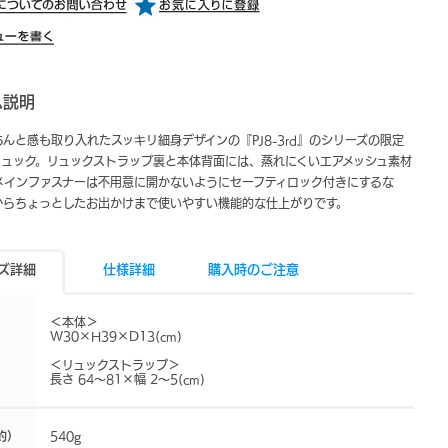
ム説明
んと感も取り入れたスッキリ細身デザインの『PJ8-3rd』のシリーズの限定
リュック。リュックストラップ裏と本体背面には、蒸れにくいエアメッシュ素材
メインファスナーは不用意に開かないようにセーフティロック付きにするな
からちょっとしたお出かけまで使いやすい機能的な仕上がりです。
ズ詳細
仕様詳細
購入時のご注意
＜本体＞
W30×H39×D13(cm)
＜リュックストラップ＞
長さ 64～81×幅 2～5(cm)
約）
540g