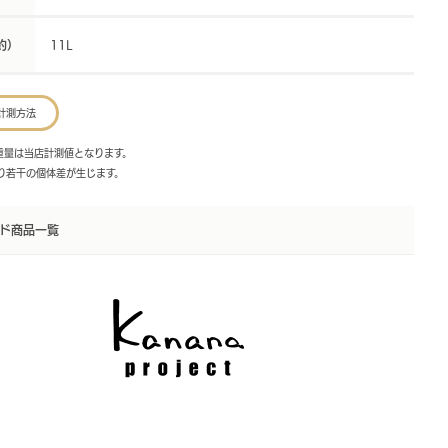
約）
11L
計測方法
・重量は当店計測値となります。
より若干の個体差が生じます。
ド商品一覧