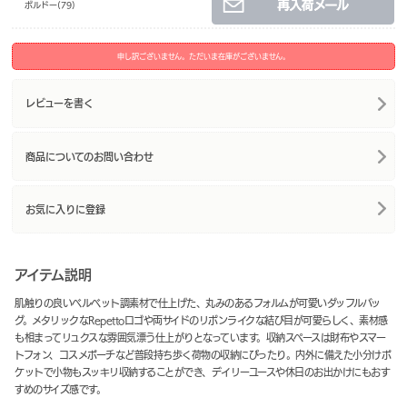
ボルドー(79)
申し訳ございません。ただいま在庫がございません。
レビューを書く
商品についてのお問い合わせ
お気に入りに登録
アイテム説明
肌触りの良いベルベット調素材で仕上げた、丸みのあるフォルムが可愛いダッフルバッ
グ。メタリックなRepettoロゴや両サイドのリボンライクな結び目が可愛らしく、素材感
も相まってリュクスな雰囲気漂う仕上がりとなっています。収納スペースは財布やスマー
トフォン、コスメポーチなど普段持ち歩く荷物の収納にぴったり。内外に備えた小分けポ
ケットで小物もスッキリ収納することができ、デイリーユースや休日のお出かけにもおす
すめのサイズ感です。