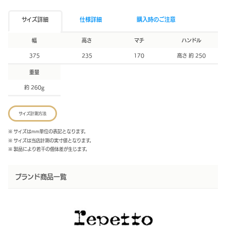
サイズ詳細
仕様詳細
購入時のご注意
幅
高さ
マチ
ハンドル
375
235
170
高さ 約 250
重量
約 260g
サイズ計測方法
※ サイズはmm単位の表記となります。
※ サイズは当店計測の実寸値となります。
※ 製品により若干の個体差が生じます。
ブランド商品一覧