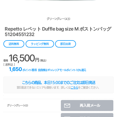
グリーングレー(43)
Repetto レペット Duffle bag size M ボストンバッグ
51204551232
送料無料
ラッピング無料
即日出荷
16,500
円
価格
(税込)
[ 送料込 ]
1,650
ポイント獲得
会員様はギャレリアモールポイント
10
%還元
こちらの商品、本日
15:00
までのご注文は即日発送
翌日配送できないエリアも御座います。詳しくは
こちら
をご確認ください。
グリーングレー(43)