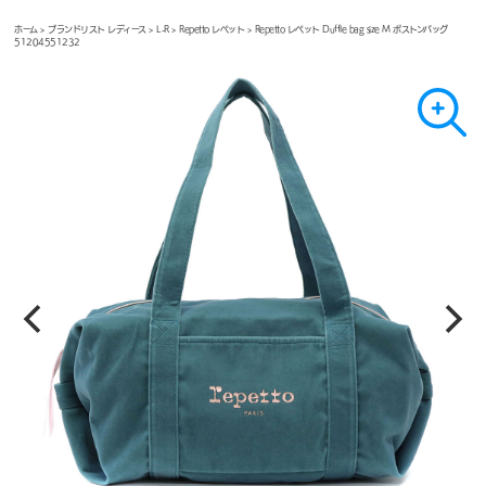
ホーム
>
ブランドリスト レディース
>
L-R
>
Repetto レペット
> Repetto レペット Duffle bag size M ボストンバッグ
51204551232