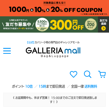
【公式】
カバン・小物の専門店のギャレリアモール
ポイント
10倍
15時
まで即日発送
全国一律
送料無料
《 お盆期間中も、休まず営業！ 15:00までのご注文で即日発送致しま
す！ 》