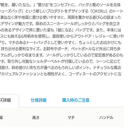
が靴を、履いたなら。」"置ける"をコンセプトに、バッグと靴のソールを合体
シューズバッグ」という新しいプロダクトをデザインする『OKERU』のトート
気兼ねなく床や地面に置ける使いやすさと、周囲を驚かせる遊び心の詰まった
なデザインが魅力です。厚めのスニーカーソールがしっかりとバッグを自立さ
心のあるデザインで床に置いた姿も「絵になる」バッグです。また、本体には
ースにも耐える6号帆布を使用し、普段使いからアウトドア・レジャーに使いや
がり。マチのあるトートバッグとして使いやすく、ちょっとしたお出かけにも
く持ち出せる便利なサイズ。お財布やポーチ、ペットボトルなど外出に持ち歩
イテムがしっかり収まります。ソールがしっかりしているので安定感があるのも
です。取り外し可能なショルダーベルトが付属しているので、シーンに応じて
肩掛け、斜め掛けと持ち方が選べるのもうれしいポイント。ナチュラルな風合
がカジュアルファッションとも相性がよく、コーディネートのアクセントにな
ズ詳細
仕様詳細
購入時のご注意
幅
高さ
マチ
ハンドル