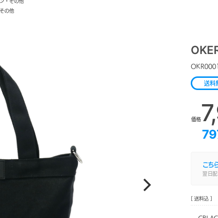
ロン・その他
その他
OKE
OKR000
送料
7
価格
79
こち
翌日配
[ 送料込 ]