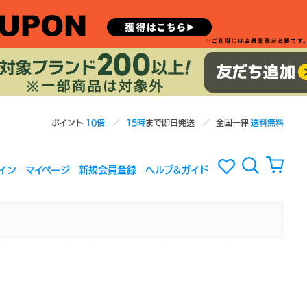
ポイント
10倍
15時
まで即日発送
全国一律
送料無料
イン
マイページ
新規会員登録
ヘルプ&ガイド