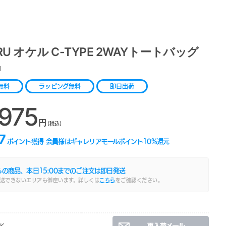
RU オケル C-TYPE 2WAYトートバッグ
1
無料
ラッピング無料
即日出荷
,975
円
(税込)
7
ポイント獲得
会員様はギャレリアモールポイント
10
%還元
らの商品、本日
15:00
までのご注文は即日発送
送できないエリアも御座います。詳しくは
こちら
をご確認ください。