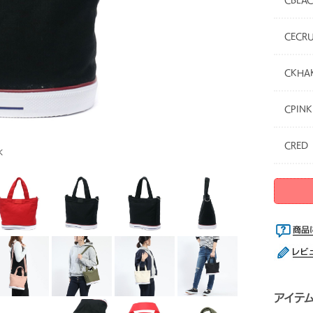
CBLA
CECR
CKHA
CPINK
CRED
K
アイテ