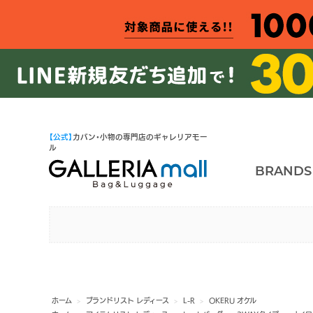
【公式】
カバン・小物の専門店のギャレリアモー
ル
BRANDS
ホーム
>
ブランドリスト レディース
>
L-R
>
OKERU オケル