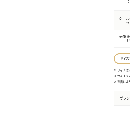
2
ショル
ラ
長さ 約
1
サイズ
※ サイズは
※ サイズ
※ 製品に
ブラン