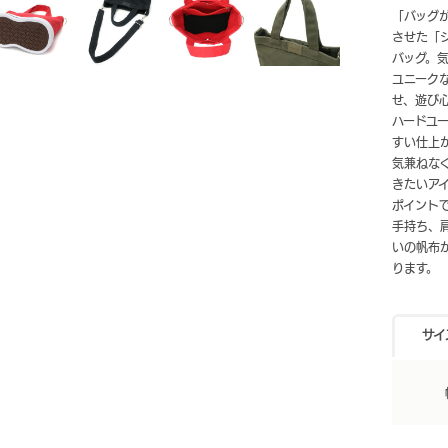
「バッグ
させた「
バッグ。
ユニーク
せ、遊び
ハードユ
すい仕上
気兼ねな
きたいア
ポイント
手持ち、
いの帆布
ります。
サイ