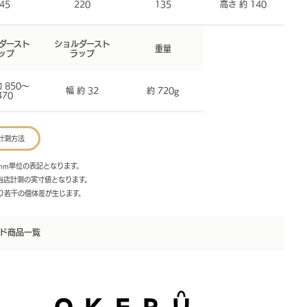
45
220
135
高さ 約 140
ダースト
ショルダースト
重量
ップ
ラップ
 850～
幅 約 32
約 720g
470
計測方法
mm単位の表記となります。
は当店計測の実寸値となります。
より若干の個体差が生じます。
ド商品一覧