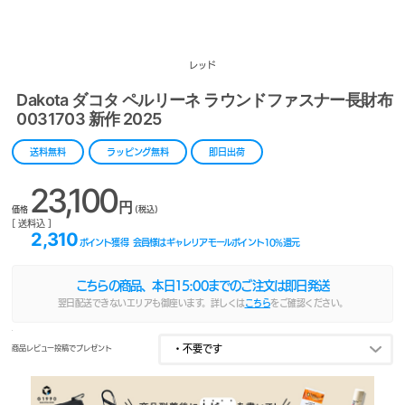
レッド
Dakota ダコタ ペルリーネ ラウンドファスナー長財布
0031703 新作 2025
送料無料
ラッピング無料
即日出荷
23,100
円
価格
(税込)
[ 送料込 ]
2,310
ポイント獲得
会員様はギャレリアモールポイント
10
%還元
こちらの商品、本日
15:00
までのご注文は即日発送
翌日配送できないエリアも御座います。詳しくは
こちら
をご確認ください。
商品レビュー投稿でプレゼント