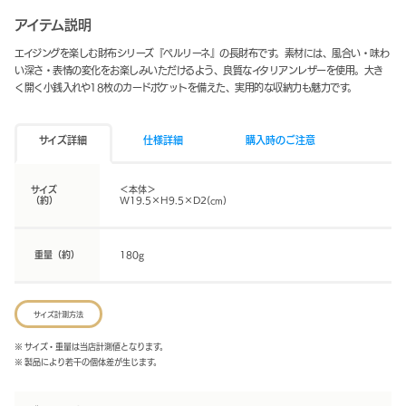
アイテム説明
エイジングを楽しむ財布シリーズ『ペルリーネ』の長財布です。素材には、風合い・味わ
い深さ・表情の変化をお楽しみいただけるよう、良質なイタリアンレザーを使用。大き
く開く小銭入れや18枚のカードポケットを備えた、実用的な収納力も魅力です。
サイズ詳細
仕様詳細
購入時のご注意
サイズ
＜本体＞
（約）
W19.5×H9.5×D2(cm)
重量（約）
180g
サイズ計測方法
※ サイズ・重量は当店計測値となります。
※ 製品により若干の個体差が生じます。