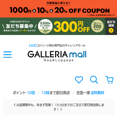
【公式】
カバン・小物の専門店のギャレリアモール
ポイント
10倍
15時
まで即日発送
全国一律
送料無料
《 お盆期間中も、休まず営業！ 15:00までのご注文で即日発送致しま
す！ 》