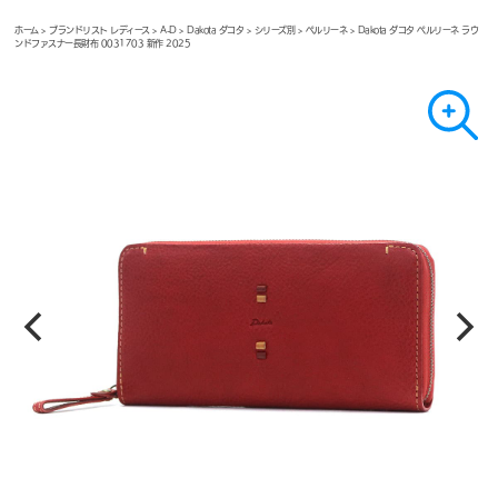
ホーム
>
ブランドリスト レディース
>
A-D
>
Dakota ダコタ
>
シリーズ別
>
ペルリーネ
> Dakota ダコタ ペルリーネ ラウ
ンドファスナー長財布 0031703 新作 2025