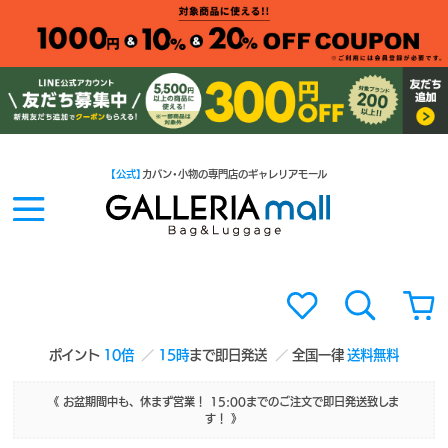
【公式】
カバン・小物の専門店のギャレリアモール
ポイント
10倍
15時
まで即日発送
全国一律
送料無料
《 お盆期間中も、休まず営業！ 15:00までのご注文で即日発送致しま
す！ 》