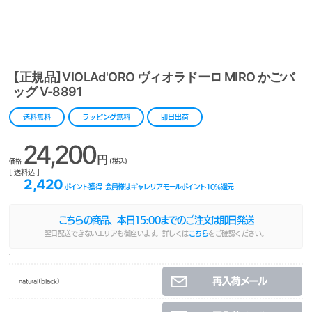
【正規品】VIOLAd'ORO ヴィオラドーロ MIRO かごバ
ッグ V-8891
送料無料
ラッピング無料
即日出荷
24,200
円
価格
(税込)
[ 送料込 ]
2,420
ポイント獲得
会員様はギャレリアモールポイント
10
%還元
こちらの商品、本日
15:00
までのご注文は即日発送
翌日配送できないエリアも御座います。詳しくは
こちら
をご確認ください。
natural(black)