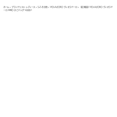
ホーム
>
ブランドリスト レディース
>
S-Z-その他
>
VIOLAd'ORO ヴィオラドーロ
> 【正規品】VIOLAd'ORO ヴィオラド
ーロ MIRO かごバッグ V-8891