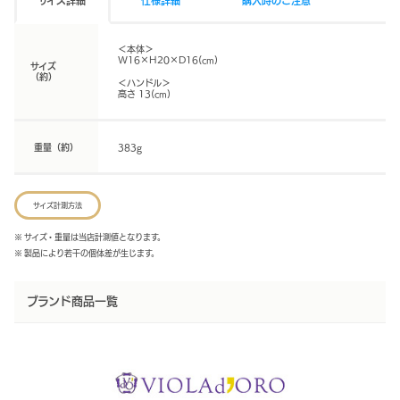
サイズ詳細
仕様詳細
購入時のご注意
＜本体＞
W16×H20×D16(cm)
サイズ
（約）
＜ハンドル＞
高さ 13(cm)
重量（約）
383g
サイズ計測方法
※ サイズ・重量は当店計測値となります。
※ 製品により若干の個体差が生じます。
ブランド商品一覧