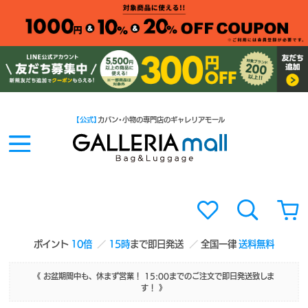
【公式】
カバン・小物の専門店のギャレリアモール
ポイント
10倍
15時
まで即日発送
全国一律
送料無料
《 お盆期間中も、休まず営業！ 15:00までのご注文で即日発送致しま
す！ 》