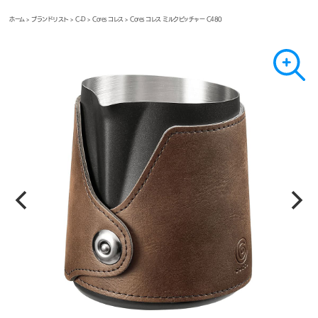
ホーム
>
ブランドリスト
>
C-D
>
Cores コレス
> Cores コレス ミルクピッチャー C480