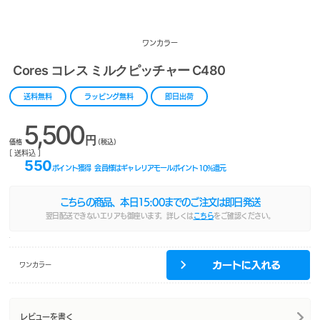
ワンカラー
Cores コレス ミルクピッチャー C480
送料無料
ラッピング無料
即日出荷
5,500
円
価格
(税込)
[ 送料込 ]
550
ポイント獲得
会員様はギャレリアモールポイント
10
%還元
こちらの商品、本日
15:00
までのご注文は即日発送
翌日配送できないエリアも御座います。詳しくは
こちら
をご確認ください。
ワンカラー
レビューを書く