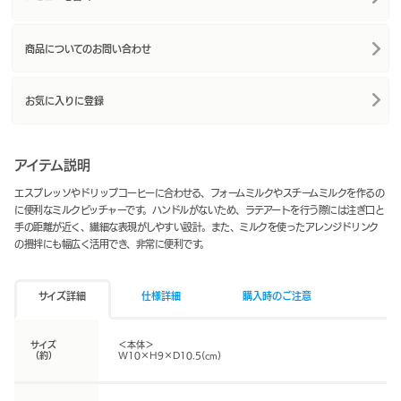
商品についてのお問い合わせ
お気に入りに登録
アイテム説明
エスプレッソやドリップコーヒーに合わせる、フォームミルクやスチームミルクを作るの
に便利なミルクピッチャーです。ハンドルがないため、ラテアートを行う際には注ぎ口と
手の距離が近く、繊細な表現がしやすい設計。また、ミルクを使ったアレンジドリンク
の攪拌にも幅広く活用でき、非常に便利です。
サイズ詳細
仕様詳細
購入時のご注意
サイズ
＜本体＞
（約）
W10×H9×D10.5(cm)