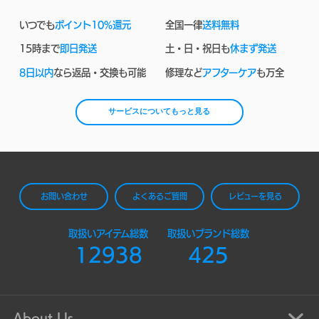
いつでも
ポイント10%還元
全国一律
送料無料
15時まで
即日発送
土・日・祝日も
休まず発送
8日以内
なら返品・交換も可能
修理など
アフターケア
も万全
サービスについてもっと見る
お問い合わせ
よくあるご質問
レビューを見る
取扱いアイテム総数
取扱いブランド総数
12938
425
About Us