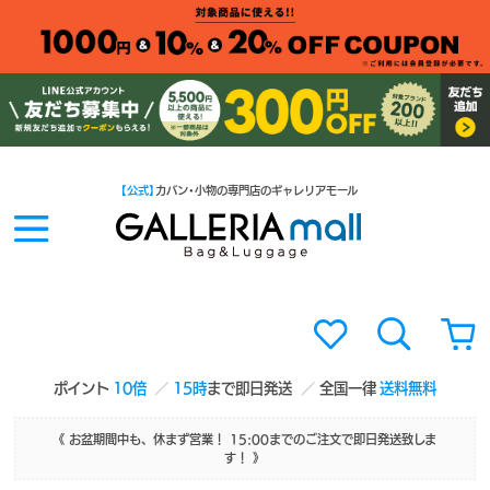
【公式】
カバン・小物の専門店のギャレリアモール
ポイント
10倍
15時
まで即日発送
全国一律
送料無料
《 お盆期間中も、休まず営業！ 15:00までのご注文で即日発送致しま
す！ 》