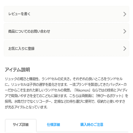
レビューを書く
商品についてのお問い合わせ
お気に入りに登録
アイテム説明
リュックの軽さと機能性、ランドセルの丈夫さ。それぞれの良いところをランドセル
に。リュッセルは子供の通学を進化させます。一流ブランドを製造してきたバッグメーカ
ーだからこそ生まれた新しいランドセルの発想。『Rikomon』ならではの技術とアイディ
アで背負いやすさを全てのこどもに届けます。こちらは両側面に「伸び～るポケット」を
採用。水筒だけでなくリコーダー、定規などの持ち運びに便利で、収納力と使いやすさ
が光るアイテムとなっています。
サイズ詳細
仕様詳細
購入時のご注意