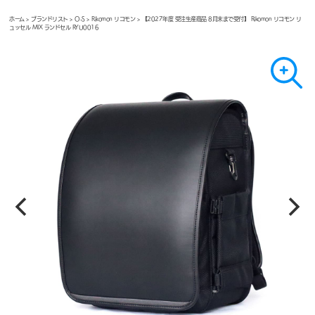
ホーム
>
ブランドリスト
>
O-S
>
Rikomon リコモン
> 【2027年度 受注生産商品 8月末まで受付】 Rikomon リコモン リ
ュッセル MIX ランドセル RYU0016