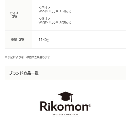
＜内寸＞
W24×H35×D14(cm)
サイズ
（約）
＜外寸＞
W28×H36×D20(cm)
重量（約）
1140g
※ 製品により若干の個体差が生じます。
ブランド商品一覧