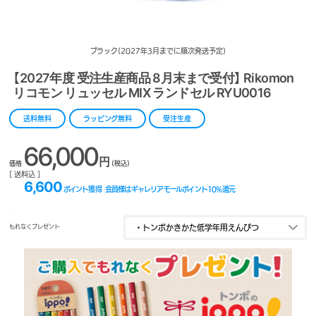
ブラック(2027年3月までに順次発送予定)
【2027年度 受注生産商品 8月末まで受付】 Rikomon
リコモン リュッセル MIX ランドセル RYU0016
送料無料
ラッピング無料
受注生産
66,000
円
価格
(税込)
[ 送料込 ]
6,600
ポイント獲得
会員様はギャレリアモールポイント
10
%還元
もれなくプレゼント