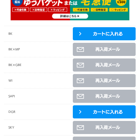
BK
BK×MP
BK×GBE
WI
SAPI
DGR
SKY