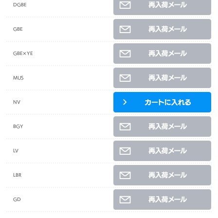
DGBE
GBE
GBE×YE
MUS
NV
BGY
LV
LBR
GD