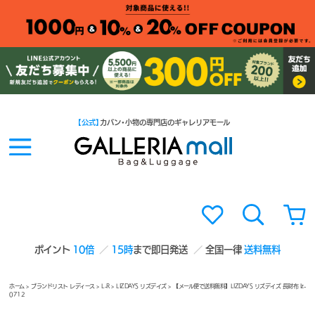
【公式】
カバン・小物の専門店のギャレリアモール
ポイント
10倍
15時
まで即日発送
全国一律
送料無料
ホーム
>
ブランドリスト レディース
>
L-R
>
LIZDAYS リズデイズ
> 【メール便で送料無料】LIZDAYS リズデイズ 長財布 lz-
0712