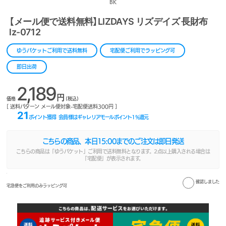
BK
【メール便で送料無料】LIZDAYS リズデイズ 長財布
lz-0712
ゆうパケットご利用で送料無料
宅配便ご利用でラッピング可
即日出荷
2,189
円
価格
(税込)
[ 送料パターン メール便対象-宅配便送料300円 ]
21
ポイント獲得
会員様はギャレリアモールポイント
1
%還元
こちらの商品、本日
15:00
までのご注文は即日発送
こちらの商品は「ゆうパケット」ご利用で送料無料となります。2点以上購入される場合は
「宅配便」が表示されます。
確認しました
宅急便をご利用のみラッピング可