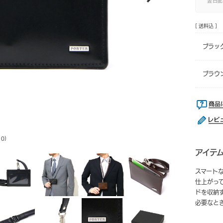
翌日配
[ 送料込 ]
ブラック
ブラウン
0)
アイテ
スマート
仕上がっ
ドを収納
必要なと