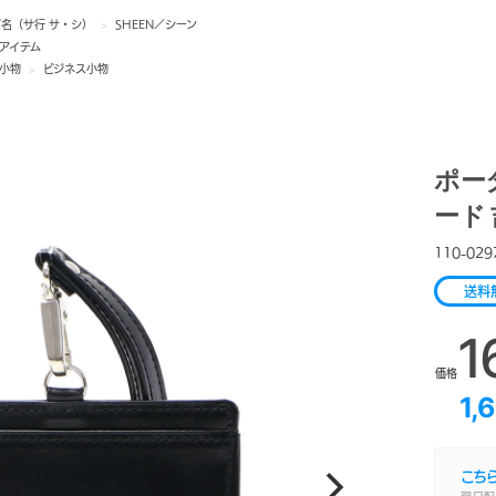
ズ名（サ行 サ・シ）
>
SHEEN／シーン
アイテム
小物
>
ビジネス小物
ポータ
ード 
110-029
送料
1
価格
1,
こち