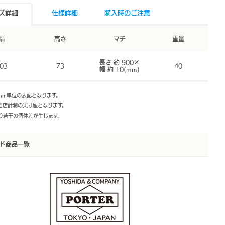
ズ詳細
仕様詳細
購入時のご注意
幅
高さ
マチ
重量
長さ 約 900×
03
73
40
幅 約 10(mm)
mm単位の表記となります。
は当店計測の実寸値となります。
より若干の個体差が生じます。
ド商品一覧