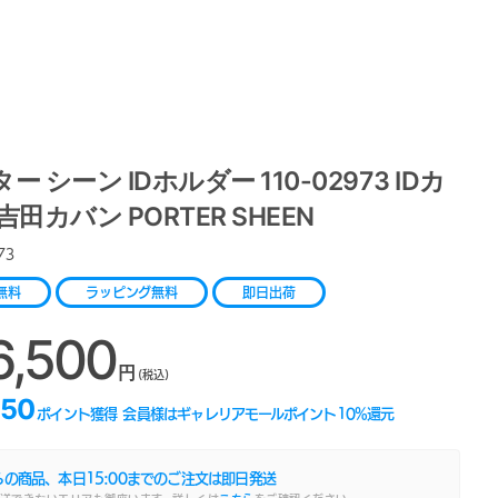
ー シーン IDホルダー 110-02973 IDカ
吉田カバン PORTER SHEEN
73
無料
ラッピング無料
即日出荷
6,500
円
(税込)
650
ポイント獲得
会員様はギャレリアモールポイント
10
%還元
らの商品、本日
15:00
までのご注文は即日発送