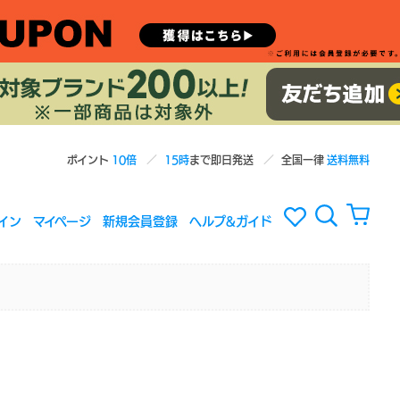
ポイント
10倍
15時
まで即日発送
全国一律
送料無料
イン
マイページ
新規会員登録
ヘルプ&ガイド