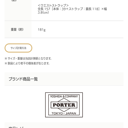
＜ウエストストラップ＞
全長 157［本体：39＋ストラップ：最長 118］×幅
3.8(cm)
重量（約）
181g
サイズ計測方法
※ サイズ・重量は当店計測値となります。
※ 製品により若干の個体差が生じます。
ブランド商品一覧