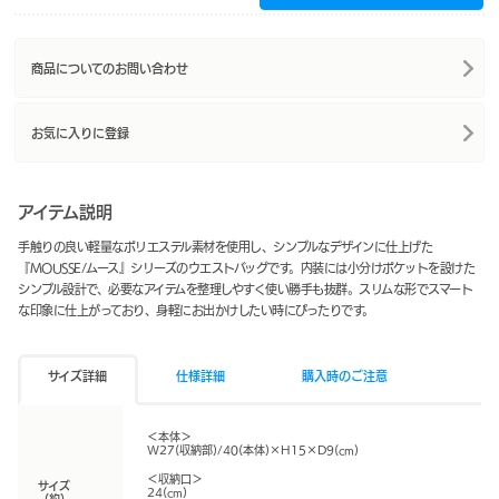
商品についてのお問い合わせ
お気に入りに登録
アイテム説明
手触りの良い軽量なポリエステル素材を使用し、シンプルなデザインに仕上げた
『MOUSSE/ムース』シリーズのウエストバッグです。内装には小分けポケットを設けた
シンプル設計で、必要なアイテムを整理しやすく使い勝手も抜群。スリムな形でスマート
な印象に仕上がっており、身軽にお出かけしたい時にぴったりです。
サイズ詳細
仕様詳細
購入時のご注意
＜本体＞
W27(収納部)/40(本体)×H15×D9(cm)
＜収納口＞
サイズ
24(cm)
（約）