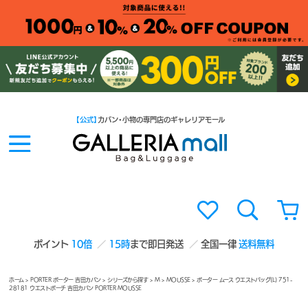
【公式】
カバン・小物の専門店のギャレリアモール
ポイント
10倍
15時
まで即日発送
全国一律
送料無料
ホーム
>
PORTER ポーター 吉田カバン
>
シリーズから探す
>
M
>
MOUSSE
> ポーター ムース ウエストバッグ(L) 751-
28181 ウエストポーチ 吉田カバン PORTER MOUSSE