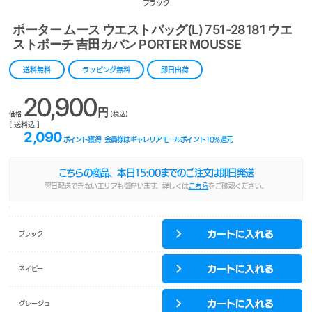
ブラック
ポーター ムース ウエストバッグ(L) 751-28181 ウエ
ストポーチ 吉田カバン PORTER MOUSSE
送料無料
ラッピング無料
即日出荷
20,900
円
価格
(税込)
[ 送料込 ]
2,090
ポイント獲得
会員様はギャレリアモールポイント
10
%還元
こちらの商品、本日
15:00
までのご注文は即日発送
翌日配送できないエリアも御座います。詳しくは
こちら
をご確認ください。
ブラック
ネイビー
グレージュ