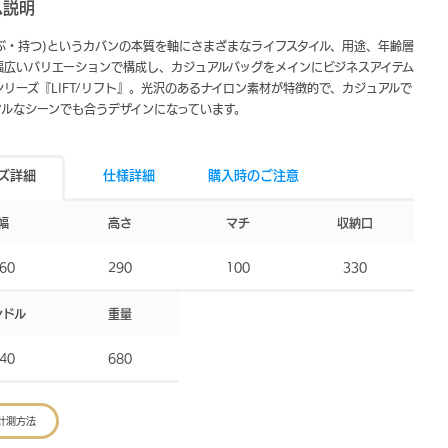
ム説明
(運ぶ・持つ)というカバンの本質を軸にさまざまなライフスタイル、用途、年齢層
幅広いバリエーションで構成し、カジュアルバッグをメインにビジネスアイテム
リーズ『LIFT/リフト』。光沢のあるナイロン素材が特徴的で、カジュアルで
マルなシーンでも合うデザインになっています。
ズ詳細
仕様詳細
購入時のご注意
幅
高さ
マチ
収納口
60
290
100
330
ンドル
重量
40
680
計測方法