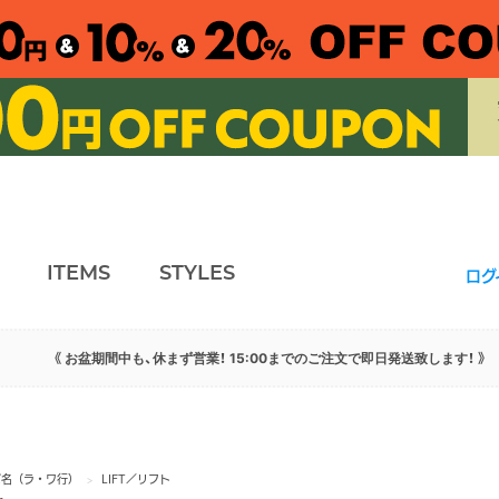
ITEMS
STYLES
ログ
《 お盆期間中も、休まず営業！ 15:00までのご注文で即日発送致します！ 》
ズ名（ラ・ワ行）
>
LIFT／リフト