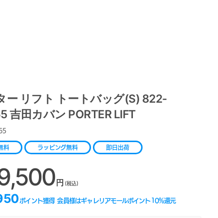
ー リフト トートバッグ(S) 822-
65 吉田カバン PORTER LIFT
65
無料
ラッピング無料
即日出荷
9,500
円
(税込)
950
ポイント獲得
会員様はギャレリアモールポイント
10
%還元