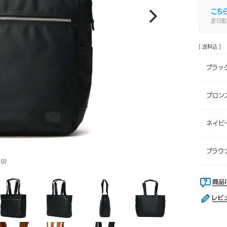
こち
翌日配
[ 送料込 ]
ブラック
ブロンズ
ネイビー
ブラウン
0)