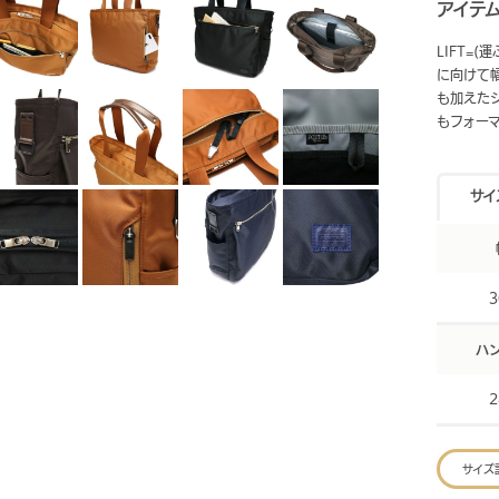
アイテ
LIFT=
に向けて
も加えたシ
もフォー
サイ
3
ハ
2
サイズ