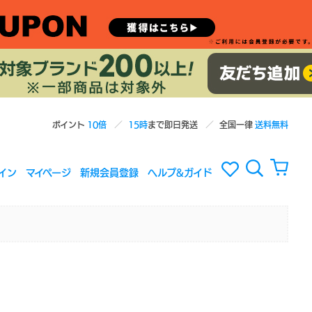
ポイント
10倍
15時
まで即日発送
全国一律
送料無料
イン
マイページ
新規会員登録
ヘルプ&ガイド