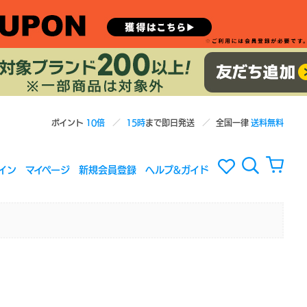
ポイント
10倍
15時
まで即日発送
全国一律
送料無料
イン
マイページ
新規会員登録
ヘルプ&ガイド