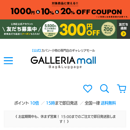
【公式】
カバン・小物の専門店のギャレリアモール
ポイント
10倍
15時
まで即日発送
全国一律
送料無料
《 お盆期間中も、休まず営業！ 15:00までのご注文で即日発送致しま
す！ 》