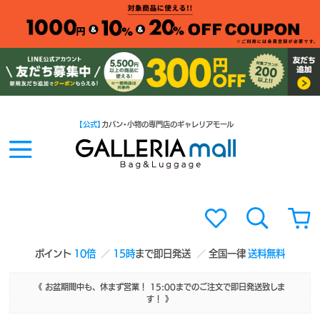
【公式】
カバン・小物の専門店のギャレリアモール
ポイント
10倍
15時
まで即日発送
全国一律
送料無料
《 お盆期間中も、休まず営業！ 15:00までのご注文で即日発送致しま
す！ 》