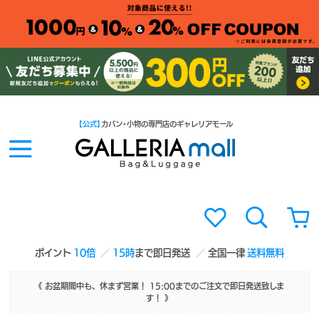
【公式】
カバン・小物の専門店のギャレリアモール
ポイント
10倍
15時
まで即日発送
全国一律
送料無料
《 お盆期間中も、休まず営業！ 15:00までのご注文で即日発送致しま
す！ 》