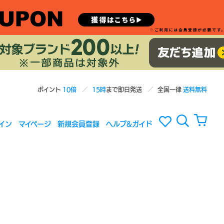
ポイント
10倍
15時
まで即日発送
全国一律
送料無料
イン
マイページ
新規会員登録
ヘルプ&ガイド