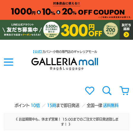
【公式】
カバン・小物の専門店のギャレリアモール
ポイント
10倍
15時
まで即日発送
全国一律
送料無料
《 お盆期間中も、休まず営業！ 15:00までのご注文で即日発送致しま
す！ 》