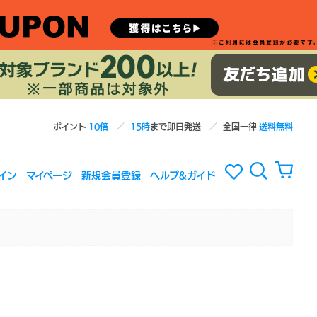
ポイント
10倍
15時
まで即日発送
全国一律
送料無料
イン
マイページ
新規会員登録
ヘルプ&ガイド