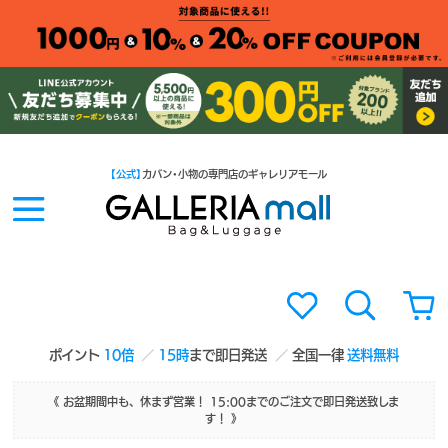
【公式】
カバン・小物の専門店のギャレリアモール
ポイント
10倍
15時
まで即日発送
全国一律
送料無料
《 お盆期間中も、休まず営業！ 15:00までのご注文で即日発送致しま
す！ 》