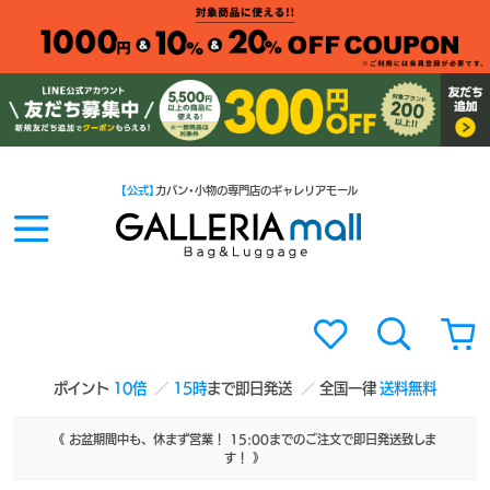
【公式】
カバン・小物の専門店のギャレリアモール
ポイント
10倍
15時
まで即日発送
全国一律
送料無料
《 お盆期間中も、休まず営業！ 15:00までのご注文で即日発送致しま
す！ 》