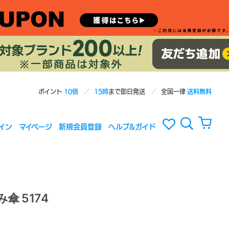
ポイント
10倍
15時
まで即日発送
全国一律
送料無料
イン
マイページ
新規会員登録
ヘルプ&ガイド
傘 5174