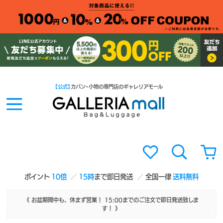
【公式】
カバン・小物の専門店のギャレリアモール
ポイント
10倍
15時
まで即日発送
全国一律
送料無料
《 お盆期間中も、休まず営業！ 15:00までのご注文で即日発送致しま
す！ 》