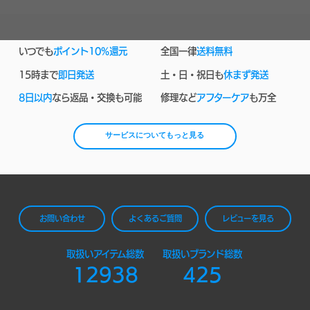
いつでも
ポイント10%還元
全国一律
送料無料
15時まで
即日発送
土・日・祝日も
休まず発送
8日以内
なら返品・交換も可能
修理など
アフターケア
も万全
サービスについてもっと見る
お問い合わせ
よくあるご質問
レビューを見る
取扱いアイテム総数
取扱いブランド総数
12938
425