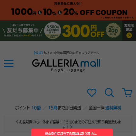
【公式】
カバン・小物の専門店のギャレリアモール
ポイント
10倍
15時
まで即日発送
全国一律
送料無料
《 お盆期間中も、休まず営業！ 15:00までのご注文で即日発送致しま
す！ 》
検索条件に該当する商品はありません。