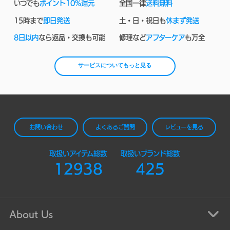
いつでも
ポイント10%還元
全国一律
送料無料
15時まで
即日発送
土・日・祝日も
休まず発送
8日以内
なら返品・交換も可能
修理など
アフターケア
も万全
サービスについてもっと見る
お問い合わせ
よくあるご質問
レビューを見る
取扱いアイテム総数
取扱いブランド総数
12938
425
About Us