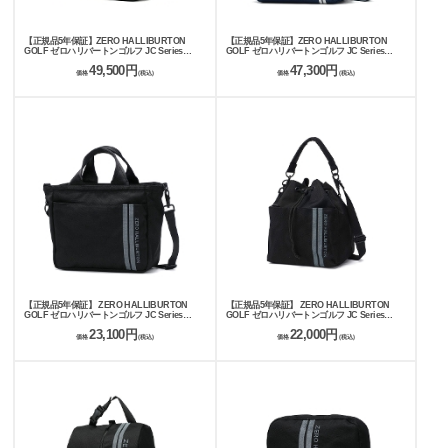
【正規品5年保証】ZERO HALLIBURTON
【正規品5年保証】ZERO HALLIBURTON
GOLF ゼロハリバートンゴルフ JC Series
GOLF ゼロハリバートンゴルフ JC Series
Large Locker Tote ZHG-B26 Jacquard Camo
Medium Locker Tote ZHG-B26 Jacquard
49,500円
47,300円
85253
Camo 85254
価格
(税込)
価格
(税込)
【正規品5年保証】 ZERO HALLIBURTON
【正規品5年保証】 ZERO HALLIBURTON
GOLF ゼロハリバートンゴルフ JC Series
GOLF ゼロハリバートンゴルフ JC Series
Shoulder Cart Tote ZHG-B26 Jacquard Camo
Drawstring Shoulder Bag ZHG-B26
23,100円
22,000円
85255
Jacquard Camo 85257
価格
(税込)
価格
(税込)