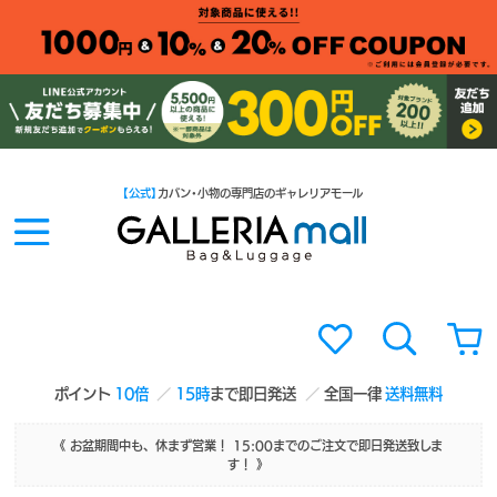
【公式】
カバン・小物の専門店のギャレリアモール
ポイント
10倍
15時
まで即日発送
全国一律
送料無料
《 お盆期間中も、休まず営業！ 15:00までのご注文で即日発送致しま
す！ 》