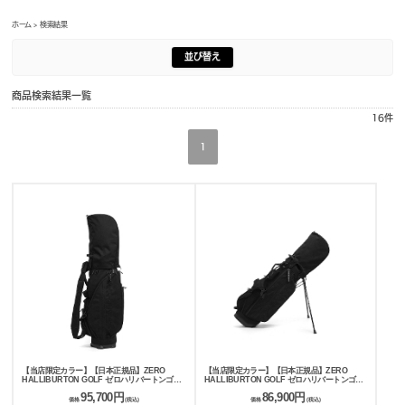
ホーム
> 検索結果
並び替え
商品検索結果一覧
16
件
1
【当店限定カラー】【日本正規品】ZERO
【当店限定カラー】【日本正規品】ZERO
HALLIBURTON GOLF ゼロハリバートンゴル
HALLIBURTON GOLF ゼロハリバートンゴル
フ JC Series Caddie Bag ZHG-CB26
フ JC Series Stand Bag ZHG-CB26 Jacquard
95,700円
86,900円
Jacquard Camo 85231 85233
Camo 85232 85234
価格
(税込)
価格
(税込)