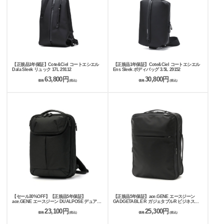
【正規品1年保証】Cote&Ciel コートエシエル
【正規品1年保証】Cote&Ciel コートエシエル
Dala Sleek リュック 17L 29112
Ens Sleek ボディバッグ 3.5L 29152
63,800円
30,800円
価格
(税込)
価格
(税込)
【セール30%OFF】【正規品5年保証】
【正規品5年保証】ace.GENE エースジーン
ace.GENE エースジーン DUALPOSE デュアル
GADGETABLE R ガジェタブルR ビジネスリ
ポーズ ビジネスリュック 18L 23L 35114
ュック 11L 68004
23,100円
25,300円
価格
(税込)
価格
(税込)