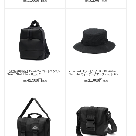
55,000円
3,190円
価格
(税込)
価格
(税込)
【正規品1年保証】Cote&Ciel コートエシエル
snow peak スノーピーク TAKIBI Wether
Sava S Sleek Black リュック
Cloth Hat ウォーター クロース ハット AC-
25SU015
42,900円
11,000円
価格
(税込)
価格
(税込)