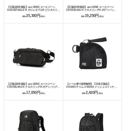
【正規品5年保証】ace.GENE エースジーン
【正規品5年保証】ace.GENE エースジーン
GADGETABLE R ガジェタブルR ビジネスリュ
CROSSLING H クロスリングH ボディバッグ
ック 11L 68001
68027
25,300円
19,250円
価格
(税込)
価格
(税込)
【正規品5年保証】ace.GENE エースジーン
【メール便で送料無料】【日本正規品】
CROSSLING H クロスリングH ボディバッグ
CHUMS チャムス MESH メッシュコインケー
68026
ス CH60-3933
17,050円
2,420円
価格
(税込)
価格
(税込)