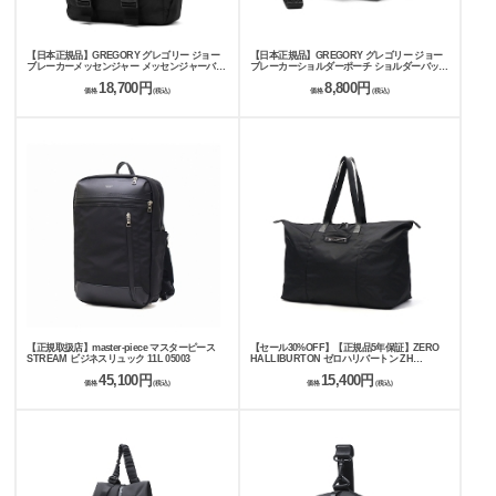
【日本正規品】GREGORY グレゴリー ジョー
【日本正規品】GREGORY グレゴリー ジョー
ブレーカーメッセンジャー メッセンジャーバッ
ブレーカーショルダーポーチ ショルダーバッグ
グ 18L
2L
18,700円
8,800円
価格
(税込)
価格
(税込)
【正規取扱店】master-piece マスターピース
【セール30%OFF】【正規品5年保証】ZERO
STREAM ビジネスリュック 11L 05003
HALLIBURTON ゼロハリバートン ZH
Compact Crew トートバッグ 81621
45,100円
15,400円
価格
(税込)
価格
(税込)