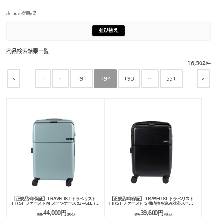
ホーム
> 検索結果
並び替え
商品検索結果一覧
16,502
件
<
>
1
…
191
192
193
…
551
【正規品3年保証】 TRAVELIST トラベリスト
【正規品3年保証】 TRAVELIST トラベリスト
FIRST ファースト M スーツケース 51～61L 76-
FIRST ファースト S 機内持ち込み対応スーツ
25150
ケース 35～43L 76-25140
44,000円
39,600円
価格
(税込)
価格
(税込)