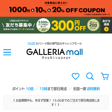
【公式】
カバン・小物の専門店のギャレリアモール
ポイント
10倍
15時
まで即日発送
全国一律
送料無料
《 お盆期間中も、休まず営業！ 15:00までのご注文で即日発送致しま
す！ 》