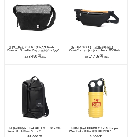
【日本正規品】CHUMS チャムス Mesh
【セール25%OFF】【正規品1年保証】
Drawcord Shoulder Bag ショルダーバッグ
Cote&Ciel コートエシエル Isarau XS Sleek
20L CH60-3930
Black Color accent ボディバッグ
7,480円
14,437円
価格
(税込)
価格
(税込)
【正規品1年保証】Cote&Ciel コートエシエル
【日本正規品】CHUMS チャムス Camper
Yukon Sleek Black リュック
Wave Bottle 300ml 水筒 CH62-2127