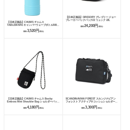
【日本正規品】GREGORY グレゴリー ジョー
ブレーカーバックパック22 リュック 22L
【日本正規品】CHUMS チャムス
24,200円
TABLEWARE キャンパーウェーブボトル500ml
価格
(税込)
水筒 CH62-2128
3,520円
価格
(税込)
【日本正規品】CHUMS チャムス Booby
SCANDINAVIAN FOREST スカンジナビアン
Emboss Mini Shoulder Bag ショルダーバッグ
フォレスト アクティブサコッシュショルダー
CH60-3944
251-AFSF280
4,180円
3,300円
価格
(税込)
価格
(税込)