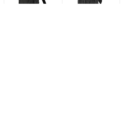
KARRIMOR カリマー ridge 30+ 30L リュック
KARRIMOR カリマー grab knapsack 20L リ
501206
ュック 501225
31,900円
9,900円
価格
(税込)
価格
(税込)
<
>
1
…
191
192
193
…
551