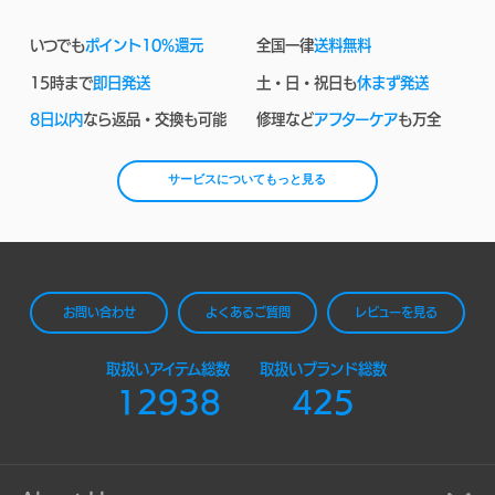
いつでも
ポイント10%還元
全国一律
送料無料
15時まで
即日発送
土・日・祝日も
休まず発送
8日以内
なら返品・交換も可能
修理など
アフターケア
も万全
サービスについてもっと見る
お問い合わせ
よくあるご質問
レビューを見る
取扱いアイテム総数
取扱いブランド総数
12938
425