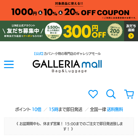
【公式】
カバン・小物の専門店のギャレリアモール
ポイント
10倍
15時
まで即日発送
全国一律
送料無料
《 お盆期間中も、休まず営業！ 15:00までのご注文で即日発送致しま
す！ 》