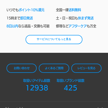
いつでも
ポイント10%還元
全国一律
送料無料
15時まで
即日発送
土・日・祝日も
休まず発送
8日以内
なら返品・交換も可能
修理など
アフターケア
も万全
サービスについてもっと見る
お問い合わせ
よくあるご質問
レビューを見る
取扱いアイテム総数
取扱いブランド総数
12938
425