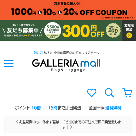
【公式】
カバン・小物の専門店のギャレリアモール
ポイント
10倍
15時
まで即日発送
全国一律
送料無料
《 お盆期間中も、休まず営業！ 15:00までのご注文で即日発送致しま
す！ 》