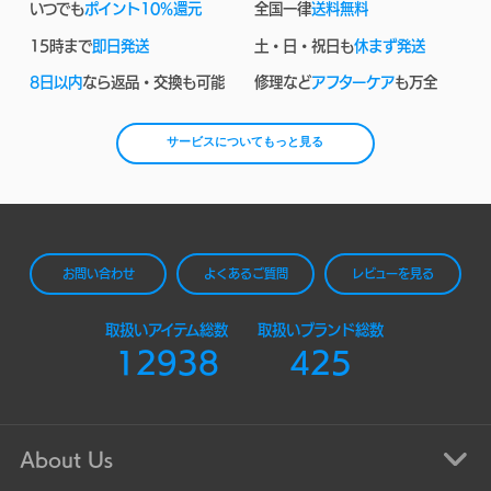
いつでも
ポイント10%還元
全国一律
送料無料
15時まで
即日発送
土・日・祝日も
休まず発送
8日以内
なら返品・交換も可能
修理など
アフターケア
も万全
サービスについてもっと見る
お問い合わせ
よくあるご質問
レビューを見る
取扱いアイテム総数
取扱いブランド総数
12938
425
About Us