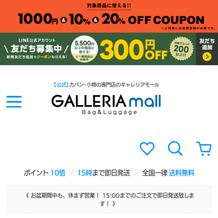
【公式】
カバン・小物の専門店のギャレリアモール
ポイント
10倍
15時
まで即日発送
全国一律
送料無料
《 お盆期間中も、休まず営業！ 15:00までのご注文で即日発送致しま
す！ 》