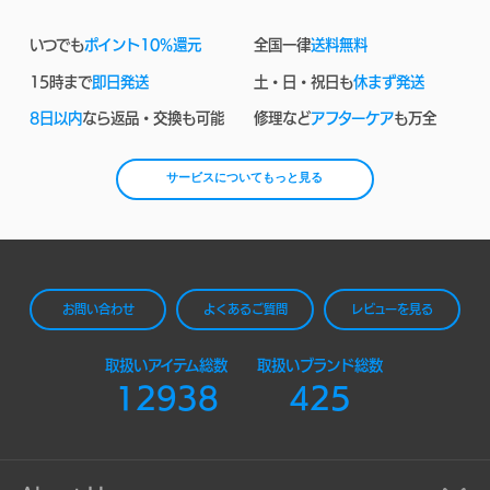
いつでも
ポイント10%還元
全国一律
送料無料
15時まで
即日発送
土・日・祝日も
休まず発送
8日以内
なら返品・交換も可能
修理など
アフターケア
も万全
サービスについてもっと見る
お問い合わせ
よくあるご質問
レビューを見る
取扱いアイテム総数
取扱いブランド総数
12938
425