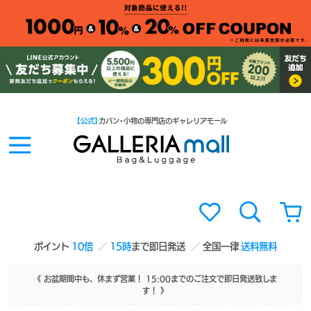
【公式】
カバン・小物の専門店のギャレリアモール
ポイント
10倍
15時
まで即日発送
全国一律
送料無料
《 お盆期間中も、休まず営業！ 15:00までのご注文で即日発送致しま
す！ 》