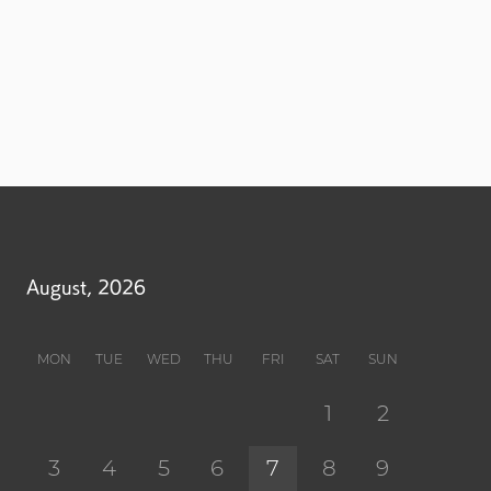
August, 2026
MON
TUE
WED
THU
FRI
SAT
SUN
1
2
3
4
5
6
7
8
9