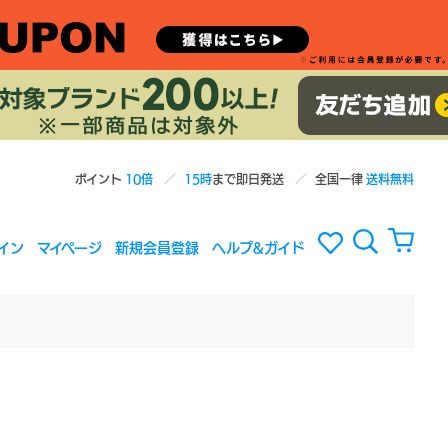
ポイント
10倍
15時
まで即日発送
全国一律
送料無料
イン
マイページ
新規会員登録
ヘルプ&ガイド