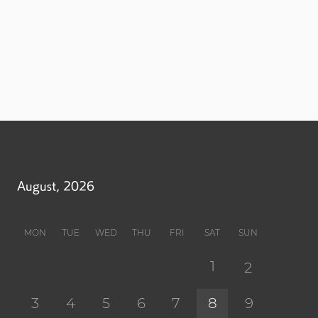
August, 2026
MON
TUE
WED
THU
FRI
SAT
SUN
1
2
3
4
5
6
7
8
9