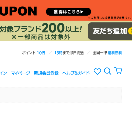
ポイント
10倍
15時
まで即日発送
全国一律
送料無料
イン
マイページ
新規会員登録
ヘルプ&ガイド