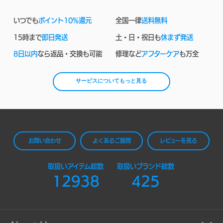
いつでも
ポイント10%還元
全国一律
送料無料
15時まで
即日発送
土・日・祝日も
休まず発送
8日以内
なら返品・交換も可能
修理など
アフターケア
も万全
サービスについてもっと見る
お問い合わせ
よくあるご質問
レビューを見る
取扱いアイテム総数
取扱いブランド総数
12938
425