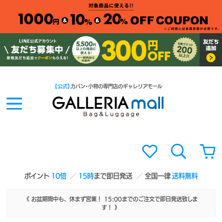
【公式】
カバン・小物の専門店のギャレリアモール
ポイント
10倍
15時
まで即日発送
全国一律
送料無料
《 お盆期間中も、休まず営業！ 15:00までのご注文で即日発送致しま
す！ 》