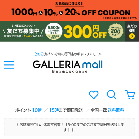
【公式】
カバン・小物の専門店のギャレリアモール
ポイント
10倍
15時
まで即日発送
全国一律
送料無料
《 お盆期間中も、休まず営業！ 15:00までのご注文で即日発送致しま
す！ 》