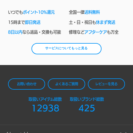
いつでも
ポイント10%還元
全国一律
送料無料
15時まで
即日発送
土・日・祝日も
休まず発送
8日以内
なら返品・交換も可能
修理など
アフターケア
も万全
サービスについてもっと見る
お問い合わせ
よくあるご質問
レビューを見る
取扱いアイテム総数
取扱いブランド総数
12938
425