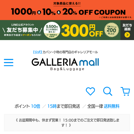
【公式】
カバン・小物の専門店のギャレリアモール
ポイント
10倍
15時
まで即日発送
全国一律
送料無料
《 お盆期間中も、休まず営業！ 15:00までのご注文で即日発送致しま
す！ 》