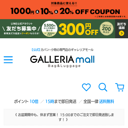
【公式】
カバン・小物の専門店のギャレリアモール
ポイント
10倍
15時
まで即日発送
全国一律
送料無料
《 お盆期間中も、休まず営業！ 15:00までのご注文で即日発送致しま
す！ 》