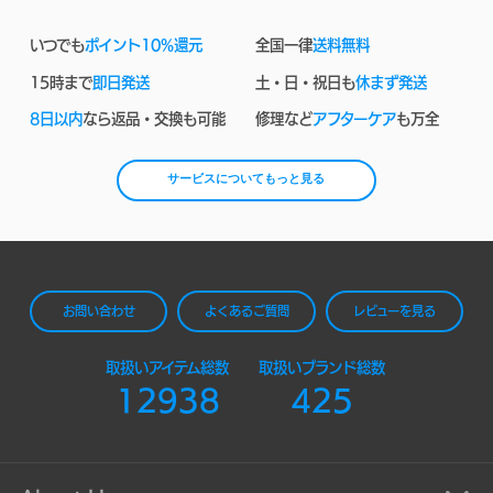
いつでも
ポイント10%還元
全国一律
送料無料
15時まで
即日発送
土・日・祝日も
休まず発送
8日以内
なら返品・交換も可能
修理など
アフターケア
も万全
サービスについてもっと見る
お問い合わせ
よくあるご質問
レビューを見る
取扱いアイテム総数
取扱いブランド総数
12938
425