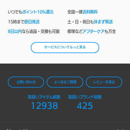
いつでも
ポイント10%還元
全国一律
送料無料
15時まで
即日発送
土・日・祝日も
休まず発送
8日以内
なら返品・交換も可能
修理など
アフターケア
も万全
サービスについてもっと見る
お問い合わせ
よくあるご質問
レビューを見る
取扱いアイテム総数
取扱いブランド総数
12938
425