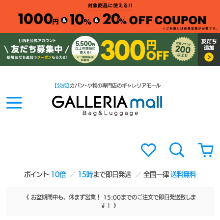
【公式】
カバン・小物の専門店のギャレリアモール
ポイント
10倍
15時
まで即日発送
全国一律
送料無料
《 お盆期間中も、休まず営業！ 15:00までのご注文で即日発送致しま
す！ 》