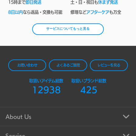
15時まで
即日発送
土・日・祝日も
休まず発送
8日以内
なら返品・交換も可能
修理など
アフターケア
も万全
サービスについてもっと見る
お問い合わせ
よくあるご質問
レビューを見る
取扱いアイテム総数
取扱いブランド総数
12938
425
About Us
Service