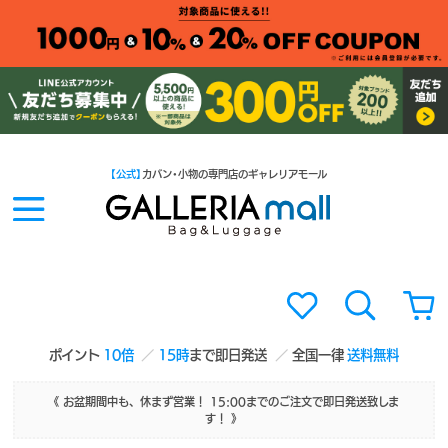
【公式】
カバン・小物の専門店のギャレリアモール
ポイント
10倍
15時
まで即日発送
全国一律
送料無料
《 お盆期間中も、休まず営業！ 15:00までのご注文で即日発送致しま
す！ 》