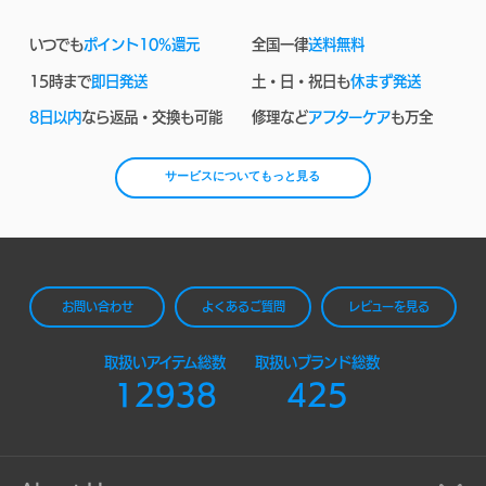
いつでも
ポイント10%還元
全国一律
送料無料
15時まで
即日発送
土・日・祝日も
休まず発送
8日以内
なら返品・交換も可能
修理など
アフターケア
も万全
サービスについてもっと見る
お問い合わせ
よくあるご質問
レビューを見る
取扱いアイテム総数
取扱いブランド総数
12938
425