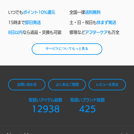
いつでも
ポイント10%還元
全国一律
送料無料
15時まで
即日発送
土・日・祝日も
休まず発送
8日以内
なら返品・交換も可能
修理など
アフターケア
も万全
サービスについてもっと見る
お問い合わせ
よくあるご質問
レビューを見る
取扱いアイテム総数
取扱いブランド総数
12938
425