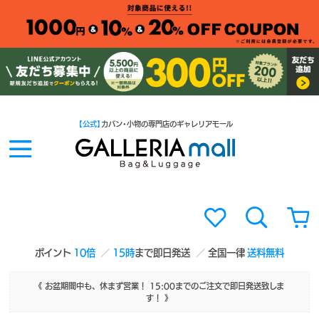
【公式】
カバン・小物の専門店のギャレリアモール
ポイント
10倍
15時
まで即日発送
全国一律
送料無料
《 お盆期間中も、休まず営業！ 15:00までのご注文で即日発送致しま
す！ 》