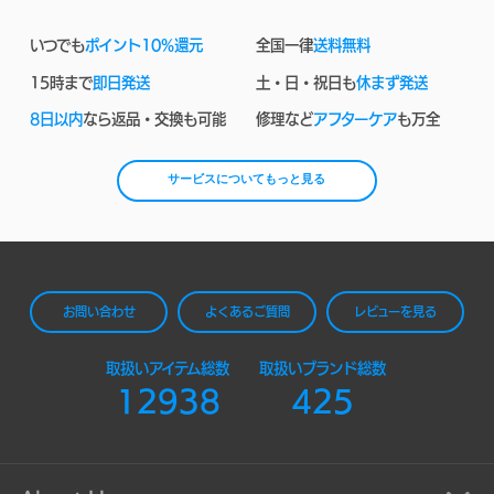
いつでも
ポイント10%還元
全国一律
送料無料
15時まで
即日発送
土・日・祝日も
休まず発送
8日以内
なら返品・交換も可能
修理など
アフターケア
も万全
サービスについてもっと見る
お問い合わせ
よくあるご質問
レビューを見る
取扱いアイテム総数
取扱いブランド総数
12938
425