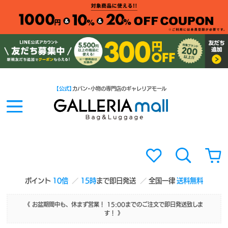
【公式】
カバン・小物の専門店のギャレリアモール
ポイント
10倍
15時
まで即日発送
全国一律
送料無料
《 お盆期間中も、休まず営業！ 15:00までのご注文で即日発送致しま
す！ 》