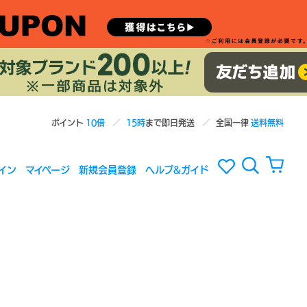
ポイント
10倍
15時
まで即日発送
全国一律
送料無料
イン
マイページ
新規会員登録
ヘルプ&ガイド