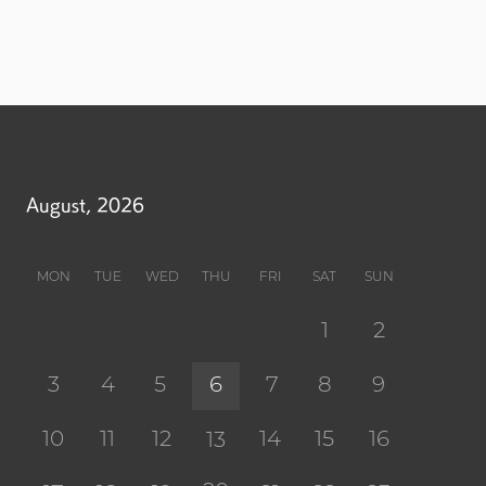
August, 2026
MON
TUE
WED
THU
FRI
SAT
SUN
1
2
3
4
5
6
7
8
9
10
11
12
14
15
16
13