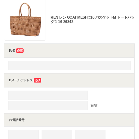
REN レン GOAT MESH #16 バスケットM トートバッ
グ 1-16-26342
氏名
必須
Eメールアドレス
必須
（確認）
お電話番号
-
-