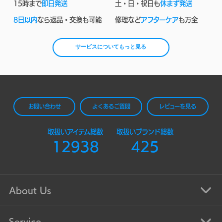
15時まで
即日発送
土・日・祝日も
休まず発送
8日以内
なら返品・交換も可能
修理など
アフターケア
も万全
サービスについてもっと見る
お問い合わせ
よくあるご質問
レビューを見る
取扱いアイテム総数
取扱いブランド総数
12938
425
About Us
Service