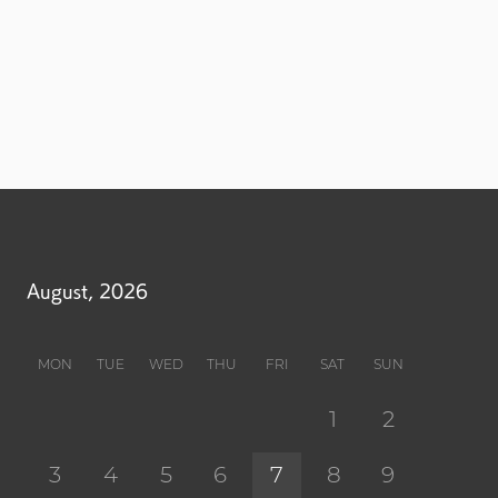
August, 2026
MON
TUE
WED
THU
FRI
SAT
SUN
1
2
3
4
5
6
7
8
9