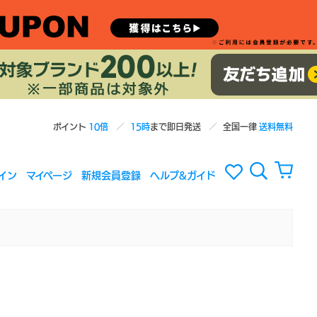
ポイント
10倍
15時
まで即日発送
全国一律
送料無料
イン
マイページ
新規会員登録
ヘルプ&ガイド