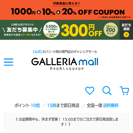
【公式】
カバン・小物の専門店のギャレリアモール
ポイント
10倍
15時
まで即日発送
全国一律
送料無料
《 お盆期間中も、休まず営業！ 15:00までのご注文で即日発送致しま
す！ 》