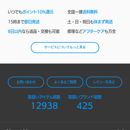
いつでも
ポイント10%還元
全国一律
送料無料
15時まで
即日発送
土・日・祝日も
休まず発送
8日以内
なら返品・交換も可能
修理など
アフターケア
も万全
サービスについてもっと見る
お問い合わせ
よくあるご質問
レビューを見る
取扱いアイテム総数
取扱いブランド総数
12938
425