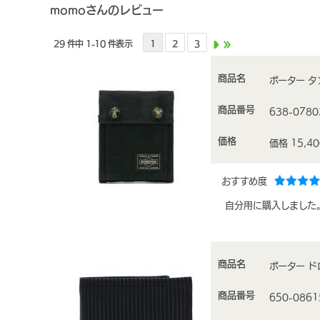
momoさんのレビュー
29 件中 1-10 件表示
1
2
3
商品名
ポーター タン
商品番号
638-0780
価格
価格 15,4
おすすめ度
自分用に購入しました
商品名
ポーター ドロ
商品番号
650-0861