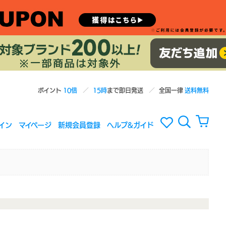
ポイント
10倍
15時
まで即日発送
全国一律
送料無料
イン
マイページ
新規会員登録
ヘルプ&ガイド