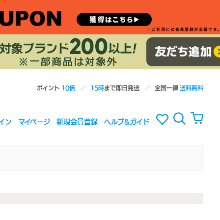
ポイント
10倍
15時
まで即日発送
全国一律
送料無料
イン
マイページ
新規会員登録
ヘルプ&ガイド