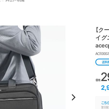
ス
>
ナイロン・その他
【クー
イグニ
acec
ACE0002
送料
2
価格
2,
こち
翌日配