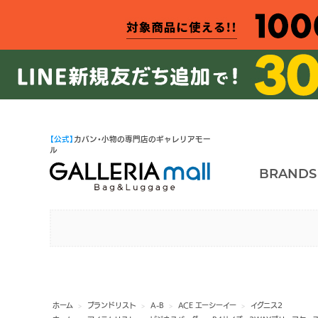
【公式】
カバン・小物の専門店のギャレリアモー
ル
BRANDS
ホーム
>
ブランドリスト
>
A-B
>
ACE エーシーイー
>
イグニス2