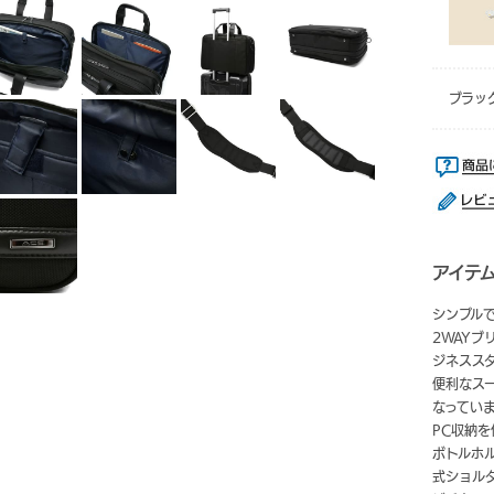
ブラック
アイテ
シンプル
2WAY
ジネスス
便利なス
なってい
PC収納
ボトルホ
式ショル