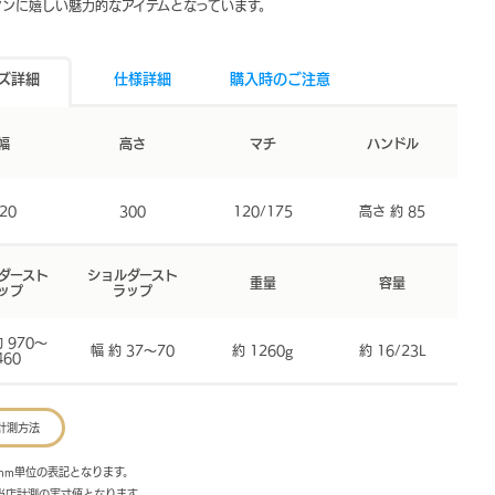
マンに嬉しい魅力的なアイテムとなっています。
ズ詳細
仕様詳細
購入時のご注意
幅
高さ
マチ
ハンドル
20
300
120/175
高さ 約 85
ダースト
ショルダースト
重量
容量
ップ
ラップ
 970～
幅 約 37～70
約 1260g
約 16/23L
460
計測方法
mm単位の表記となります。
は当店計測の実寸値となります。