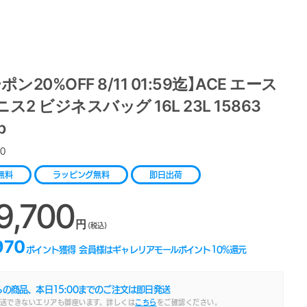
ポン20%OFF 8/11 01:59迄】ACE エース
ス2 ビジネスバッグ 16L 23L 15863
p
0
無料
ラッピング無料
即日出荷
9,700
円
(税込)
970
ポイント獲得
会員様はギャレリアモールポイント
10
%還元
らの商品、本日
15:00
までのご注文は即日発送
送できないエリアも御座います。詳しくは
こちら
をご確認ください。