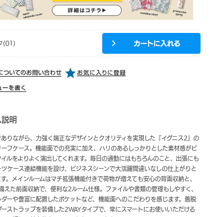
(01)
ム説明
でありながら、力強く端正なデザインとクオリティを実現した『イグニス2』の
ブリーフケース。機能面での充実に加え、ハリのあるしっかりとした素材感がビ
タイルをよりよく演出してくれます。毎日の通勤にはもちろんのこと、出張にも
ーツケース連結機能を設け、ビジネスシーンで大活躍間違いなしの仕上がりと
ます。メインルームはマチ拡張機能付きで荷物が増えても安心の背面収納と、
を備えた前面収納で、便利な2ルーム仕様。ファイルや書類の管理もしやすく、
ルダーや豊富に配置したポケットなど、機能面へのこだわりを感じます。着脱
ダーストラップを装備した2WAYタイプで、常にスマートにお使いいただける