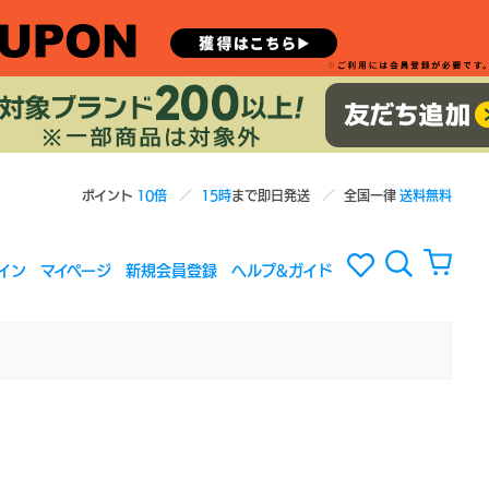
ポイント
10倍
15時
まで即日発送
全国一律
送料無料
イン
マイページ
新規会員登録
ヘルプ&ガイド